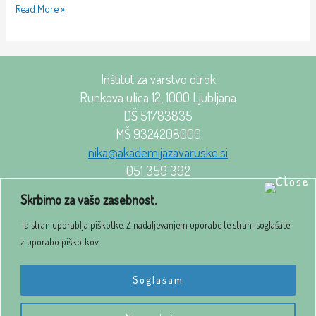
Read More »
Inštitut za varstvo otrok
Runkova ulica 12, 1000 Ljubljana
DŠ 51783835
MŠ 9324208000
nika@akademijazavaruske.si
051 359 392
Skrbimo za vašo zasebnost.
Možnosti sodelovanja
Ta stran uporablja piškotke. Z nadaljevanjem uporabe te strani soglašate
z uporabo piškotkov.
POLITIKA ZASEBNOSTI
Soglašam
SPLOŠNI POGOJI POSLOVANJA