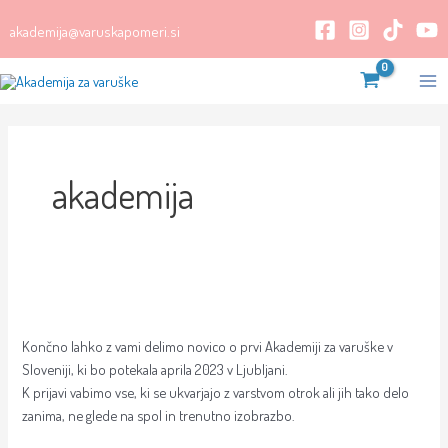
Skip
akademija@varuskapomeri.si
to
content
Ma
Me
akademija
Prva
Akademija
Končno lahko z vami delimo novico o prvi Akademiji za varuške v
za
Sloveniji, ki bo potekala aprila 2023 v Ljubljani.
varuške
K prijavi vabimo vse, ki se ukvarjajo z varstvom otrok ali jih tako delo
zanima, ne glede na spol in trenutno izobrazbo.